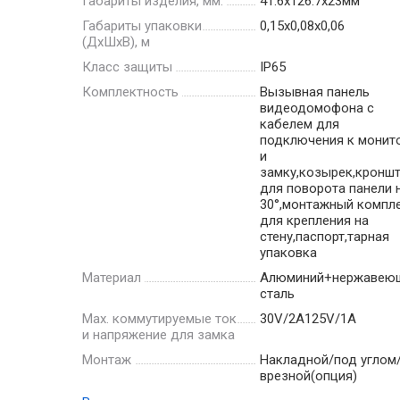
Габариты изделия, мм.
41.6х126.7х23мм
Габариты упаковки
0,15x0,08x0,06
(ДхШхВ), м
Класс защиты
IР65
Комплектность
Вызывная панель
видеодомофона c
кабелем для
подключения к монит
и
замку,козырек,кронш
для поворота панели 
30°,монтажный компл
для крепления на
стену,паспорт,тарная
упаковка
Материал
Алюминий+нержавею
сталь
Мах. коммутируемые ток
30V/2A125V/1A
и напряжение для замка
Монтаж
Накладной/под углом
врезной(опция)