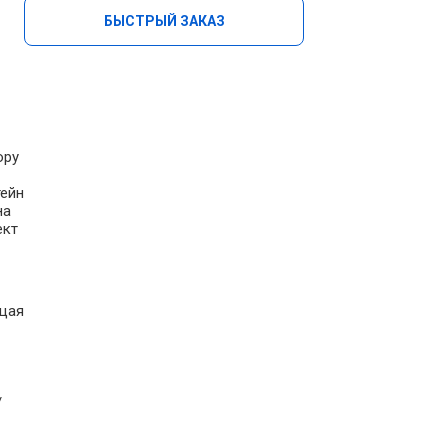
БЫСТРЫЙ ЗАКАЗ
ору
тейн
на
ект
щая
/