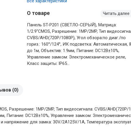
Все характеристики
О товаре
Читать далее
Панель ST-P201 (СВЕТЛО-СЕРЫЙ), Матрица:
1/2.9''CMOS, Разрешение: 1MP/2MP, Тип видеосигна
CVBS/AHD(720P/1080P), Угол обзора:по диаг./по
гориз.: 160°/124°, ИК подсветка: Автоматическая, I
до 1м, Объектив: 1.9мм, Питание: DС12В±10%,
Управление замком: Электромеханическое реле,
Класс защиты: IР65...
ывов (0)
OS, Разрешение: 1MP/2MP, Тип видеосигнала: CVBS/AHD(720P/1080
9мм, Питание: DС12В±10%, Управление замком: Электромеханичес
 и напряжение для замка: 30V/2A125V/1A, Температура эксплуа