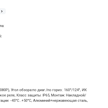
ла:
R
P), Угол обзора:по диаг./по гориз.: 160°/124°, ИК
кое реле, Класс защиты: IР65, Монтаж: Накладной/
тации: -45°С...+50°С, Алюминий+нержавеющая сталь,