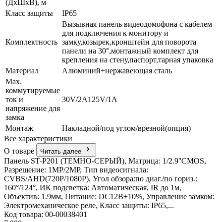
(ДхШхВ), м
Класс защиты
IР65
Вызывная панель видеодомофона c кабелем
для подключения к монитору и
Комплектность
замку,козырек,кронштейн для поворота
панели на 30°,монтажный комплект для
крепления на стену,паспорт,тарная упаковка
Материал
Алюминий+нержавеющая сталь
Мах.
коммутируемые
ток и
30V/2A125V/1A
напряжение для
замка
Монтаж
Накладной/под углом/врезной(опция)
Все характеристики
О товаре
Читать далее
Панель ST-P201 (ТЕМНО-СЕРЫЙ), Матрица: 1/2.9''CMOS,
Разрешение: 1MP/2MP, Тип видеосигнала:
CVBS/AHD(720P/1080P), Угол обзора:по диаг./по гориз.:
160°/124°, ИК подсветка: Автоматическая, IR до 1м,
Объектив: 1.9мм, Питание: DС12В±10%, Управление замком:
Электромеханическое реле, Класс защиты: IР65,...
Код товара: 00-00038401