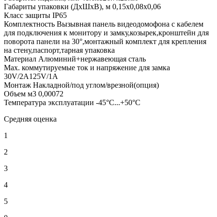
Габариты упаковки (ДхШхВ), м
0,15x0,08x0,06
Класс защиты
IР65
Комплектность
Вызывная панель видеодомофона c кабелем
для подключения к монитору и замку,козырек,кронштейн для
поворота панели на 30°,монтажный комплект для крепления
на стену,паспорт,тарная упаковка
Материал
Алюминий+нержавеющая сталь
Мах. коммутируемые ток и напряжение для замка
30V/2A125V/1A
Монтаж
Накладной/под углом/врезной(опция)
Объем м3
0,00072
Температура эксплуатации
-45°С...+50°С
Средняя оценка
1
2
3
4
5