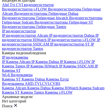
Видеорегистраторы
Ahd Tvi CVI видеорегистратор
Видеорегистратор i-FLOW
Видеорегистраторы Гибридные
Altcam
Видеорегистраторы Гибридные Dahua
Видеорегистраторы Гибридные hiwatch
Видеорегистраторы
Гибридные Ssdcam
Видеорегистраторы Гибридные ST
Видеорегистраторы Гибридные Tantos
IP видеорегистратор
IP видеорегистратор Altcam
IP видеорегистратор Dahua
IP
видеорегистратор HiWatch
IP видеорегистратор i-FLOW
IP
видеорегистратор SSDCAM
IP видеорегистратор ST
IP
видеорегистратор Tantos
Камеры видеонаблюдения
IP видеокамеры
IP Камера Altcam
IP Камера Dahua
IP Камера i-FLOW
IP
Камера Tantos
IP Камеры HiWatch
IP Камеры SSDCAM
IP
Камеры ST
Wi-fi Видеокамера
Камеры ST
Камера Dahua
Камеры Ezviz
Видеокамера AHD.TVI.CVI.CVBS
Камера Altcam
Камера Dahua
Камера HiWatch
Камера Ssdcam
Камера ST
Камера Tantos
Камеры i-FLOW
Архивные модели
Нет категорий
Поиск