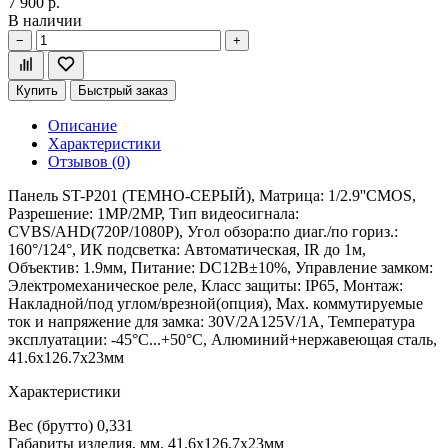
7 900 р.
В наличии
−
+
Купить
Быстрый заказ
Описание
Характеристики
Отзывов (0)
Панель ST-P201 (ТЕМНО-СЕРЫЙ), Матрица: 1/2.9''CMOS,
Разрешение: 1MP/2MP, Тип видеосигнала:
CVBS/AHD(720P/1080P), Угол обзора:по диаг./по гориз.:
160°/124°, ИК подсветка: Автоматическая, IR до 1м,
Объектив: 1.9мм, Питание: DС12В±10%, Управление замком:
Электромеханическое реле, Класс защиты: IР65, Монтаж:
Накладной/под углом/врезной(опция), Мах. коммутируемые
ток и напряжение для замка: 30V/2A125V/1A, Температура
эксплуатации: -45°С...+50°С, Алюминий+нержавеющая сталь,
41.6х126.7х23мм
Характеристики
Вес (брутто)
0,331
Габариты изделия, мм.
41.6х126.7х23мм