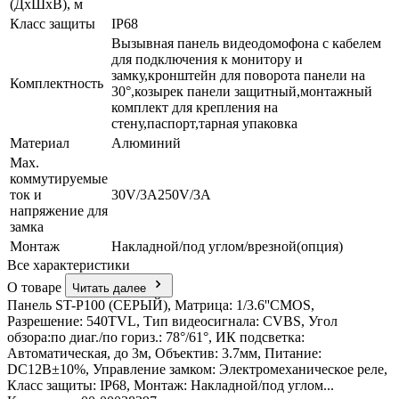
(ДхШхВ), м
Класс защиты
IР68
Вызывная панель видеодомофона c кабелем
для подключения к монитору и
замку,кронштейн для поворота панели на
Комплектность
30°,козырек панели защитный,монтажный
комплект для крепления на
стену,паспорт,тарная упаковка
Материал
Алюминий
Мах.
коммутируемые
ток и
30V/3A250V/3A
напряжение для
замка
Монтаж
Накладной/под углом/врезной(опция)
Все характеристики
О товаре
Читать далее
Панель ST-P100 (СЕРЫЙ), Матрица: 1/3.6''CMOS,
Разрешение: 540TVL, Тип видеосигнала: CVBS, Угол
обзора:по диаг./по гориз.: 78°/61°, ИК подсветка:
Автоматическая, до 3м, Объектив: 3.7мм, Питание:
DС12В±10%, Управление замком: Электромеханическое реле,
Класс защиты: IР68, Монтаж: Накладной/под углом...