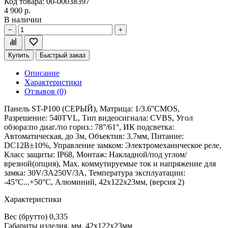
Код товара: 00-00038397
4 900 р.
В наличии
−
+
Купить
Быстрый заказ
Описание
Характеристики
Отзывов (0)
Панель ST-P100 (СЕРЫЙ), Матрица: 1/3.6''CMOS,
Разрешение: 540TVL, Тип видеосигнала: CVBS, Угол
обзора:по диаг./по гориз.: 78°/61°, ИК подсветка:
Автоматическая, до 3м, Объектив: 3.7мм, Питание:
DС12В±10%, Управление замком: Электромеханическое реле,
Класс защиты: IР68, Монтаж: Накладной/под углом/
врезной(опция), Мах. коммутируемые ток и напряжение для
замка: 30V/3A250V/3A, Температура эксплуатации:
-45°С...+50°С, Алюминий, 42х122х23мм, (версия 2)
Характеристики
Вес (брутто)
0,335
Габариты изделия, мм.
42х122х23мм