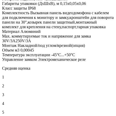
Габариты упаковки (ДхШхВ), м
0,15x0,05x0,06
Класс защиты
IР68
Комплектность
Вызывная панель видеодомофона c кабелем
для подключения к монитору и замку,кронштейн для поворота
панели на 30°,козырек панели защитный,монтажный
комплект для крепления на стену,паспорт,тарная упаковка
Материал
Алюминий
Мах. коммутируемые ток и напряжение для замка
30V/3A250V/3A
Монтаж
Накладной/под углом/врезной(опция)
Объем м3
0,00045
Температура эксплуатации
-45°С...+50°С
Управление замком
Электромеханическое реле
Средняя оценка
1
2
3
4
5