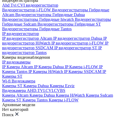
Видеорегистраторы
Ahd Tvi CVI видеорегистратор
Видеорегистратор i-FLOW
Видеорегистраторы Гибридные
Altcam
Видеорегистраторы Гибридные Dahua
Видеорегистраторы Гибридные hiwatch
Видеорегистраторы
Гибридные Ssdcam
Видеорегистраторы Гибридные ST
Видеорегистраторы Гибридные Tantos
IP видеорегистратор
IP видеорегистратор Altcam
IP видеорегистратор Dahua
IP
видеорегистратор HiWatch
IP видеорегистратор i-FLOW
IP
видеорегистратор SSDCAM
IP видеорегистратор ST
IP
видеорегистратор Tantos
Камеры видеонаблюдения
IP видеокамеры
IP Камера Altcam
IP Камера Dahua
IP Камера i-FLOW
IP
Камера Tantos
IP Камеры HiWatch
IP Камеры SSDCAM
IP
Камеры ST
Wi-fi Видеокамера
Камеры ST
Камера Dahua
Камеры Ezviz
Видеокамера AHD.TVI.CVI.CVBS
Камера Altcam
Камера Dahua
Камера HiWatch
Камера Ssdcam
Камера ST
Камера Tantos
Камеры i-FLOW
Архивные модели
Нет категорий
Поиск