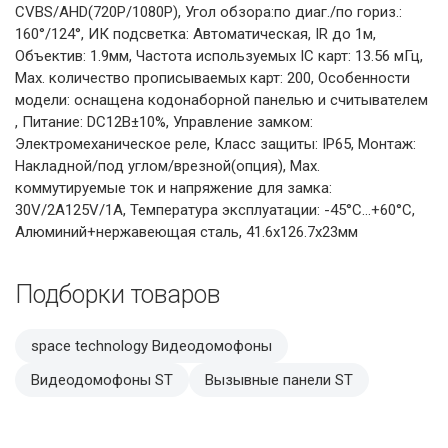
CVBS/AHD(720P/1080P), Угол обзора:по диаг./по гориз.:
160°/124°, ИК подсветка: Автоматическая, IR до 1м,
Объектив: 1.9мм, Частота используемых IC карт: 13.56 мГц,
Мах. количество прописываемых карт: 200, Особенности
модели: оснащена кодонаборной панелью и считывателем
, Питание: DС12В±10%, Управление замком:
Электромеханическое реле, Класс защиты: IР65, Монтаж:
Накладной/под углом/врезной(опция), Мах.
коммутируемые ток и напряжение для замка:
30V/2A125V/1A, Температура эксплуатации: -45°С...+60°С,
Алюминий+нержавеющая сталь, 41.6х126.7х23мм
Подборки товаров
space technology Видеодомофоны
Видеодомофоны ST
Вызывные панели ST