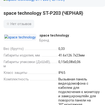
space technology ST-P203 (ЧЕРНАЯ)
Нет отзывов
space technology
Бренд
Вес (брутто)
0,33
Габариты изделия, мм.
41.6х126.7х23мм
Габариты упаковки (ДхШхВ),
0,15x0,08x0,06
м
Класс защиты
IР65
Комплектность
Вызывная панель
видеодомофона c
кабелем для
подключения к монитору
и замку,кронштейн для
поворота панели на
30°,монтажная