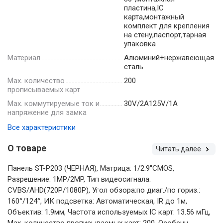
пластина,IC
карта,монтажный
комплект для крепления
на стену,паспорт,тарная
упаковка
Материал
Алюминий+нержавеющая
сталь
Мах. количество
200
прописываемых карт
Мах. коммутируемые ток и
30V/2A125V/1A
напряжение для замка
Все характеристики
О товаре
Читать далее
Панель ST-P203 (ЧЕРНАЯ), Матрица: 1/2.9''CMOS,
Разрешение: 1MP/2MP, Тип видеосигнала:
CVBS/AHD(720P/1080P), Угол обзора:по диаг./по гориз.:
160°/124°, ИК подсветка: Автоматическая, IR до 1м,
Объектив: 1.9мм, Частота используемых IC карт: 13.56 мГц,
Мах. количество прописываемых карт: 200, Особенн...