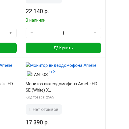
22 140 р.
В наличии
+
−
+
Купить
lie HD
Монитор видеодомофона Amelie HD
SE (White) XL
Код товара: 2565
Нет отзывов
17 390 р.