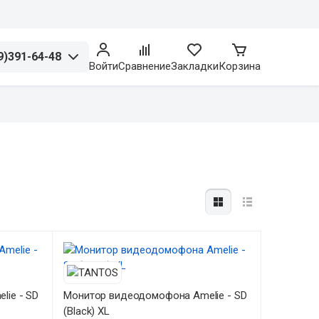
9)391-64-48
Войти
Сравнение
Закладки
Корзина
ie - SD
Монитор видеодомофона Amelie - SD
(Black) XL