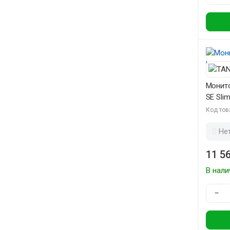
Монит
SE Slim
Код тов
Не
11 56
В нали
−