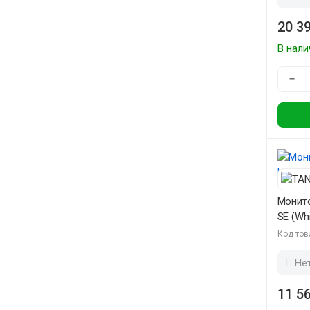
20 39
В нали
−
Монит
SE (Whi
Код тов
Не
11 56