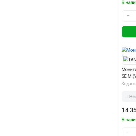
В нали
−
Монит
SE M (
Код тов
Не
14 35
В нали
−