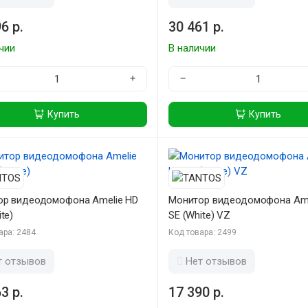
6 р.
30 461 р.
чии
В наличии
+
−
Купить
Купить
ор видеодомофона Amelie HD
Монитор видеодомофона Ame
te)
SE (White) VZ
ара: 2484
Код товара: 2499
т отзывов
Нет отзывов
3 р.
17 390 р.