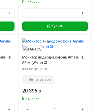
В наличии
+
−
+
Купить
lie HD
Монитор видеодомофона Amelie HD
SE M (White) XL
Код товара: 2538
Нет отзывов
20 396 р.
В наличии
+
−
+