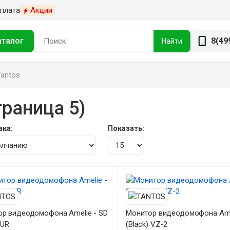
плата
Акции
аталог
8(49
Найти
antos
раница 5)
вка:
Показать:
р видеодомофона Amelie - SD
Монитор видеодомофона Amel
 UR
(Black) VZ-2