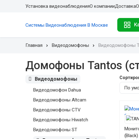
Установка видеонаблюдения
О компании
Доставка
О
К
Системы Видеонаблюдения В Москве
Главная
Видеодомофоны
Видеодомофоны T
Домофоны Tantos (ст
Сортиро
Видеодомофоны
Видеодомофон Dahua
Видеодомофоны Altcam
Видеодомофоны CTV
Видеодомофоны Hiwatch
Монито
Видеодомофоны ST
(Black)