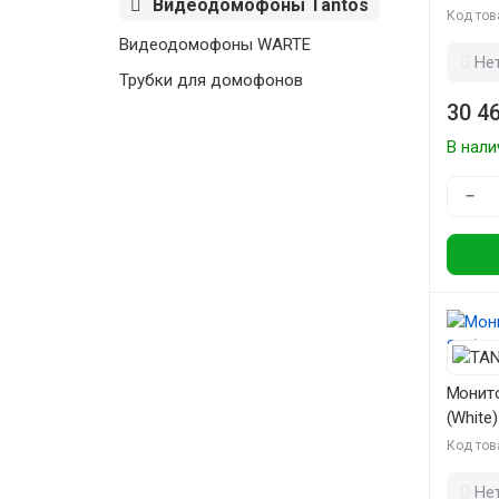
Видеодомофоны Tantos
Код тов
Видеодомофоны WARTE
Не
Трубки для домофонов
30 46
В нали
−
Монито
(White)
Код тов
Не