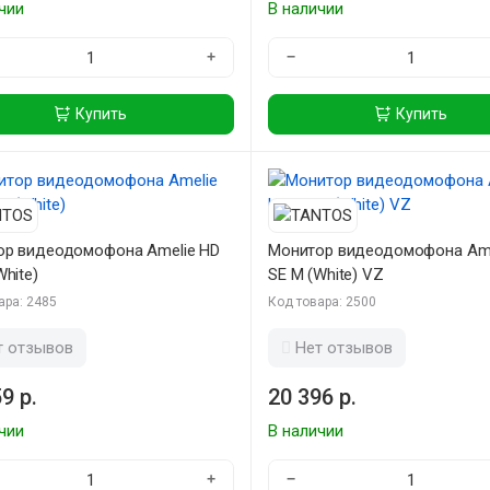
чии
В наличии
+
−
Купить
Купить
ор видеодомофона Amelie HD
Монитор видеодомофона Ame
White)
SE M (White) VZ
ара: 2485
Код товара: 2500
т отзывов
Нет отзывов
9 р.
20 396 р.
чии
В наличии
+
−