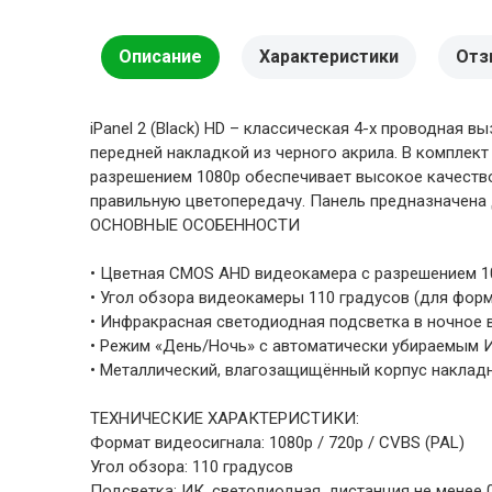
Описание
Характеристики
Отз
iPanel 2 (Black) HD – классическая 4-х проводна
передней накладкой из черного акрила. В комплект
разрешением 1080p обеспечивает высокое качество
правильную цветопередачу. Панель предназначена
ОСНОВНЫЕ ОСОБЕННОСТИ
• Цветная CMOS AHD видеокамера с разрешением 10
• Угол обзора видеокамеры 110 градусов (для форм
• Инфракрасная светодиодная подсветка в ночное 
• Режим «День/Ночь» с автоматически убираемым И
• Металлический, влагозащищённый корпус накладн
ТЕХНИЧЕСКИЕ ХАРАКТЕРИСТИКИ:
Формат видеосигнала: 1080p / 720p / CVBS (PAL)
Угол обзора: 110 градусов
Подсветка: ИК, светодиодная, дистанция не менее 