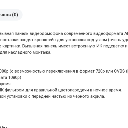
ывов (0)
я вызывная панель видеодомофона современного видеоформата A
 поставки входят кронштейн для установки под углом (очень уд
 картинки. Вызывная панель имеет встроенную ИК подсветку и
 для накладного монтажа.
80p (с возможностью переключения в формат 720p или CVBS (P
ата 1080p)
время.
К фильтром для правильной цветопередачи в ночное время.
ой установки с передней частью из черного акрила.
0,5м