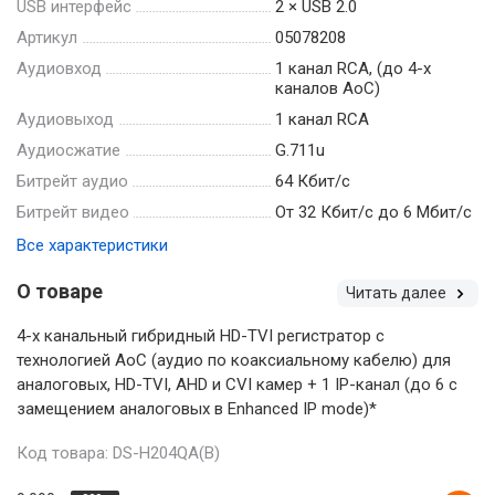
USB интерфейс
2 × USB 2.0
Артикул
05078208
Аудиовход
1 канал RCA, (до 4-х
каналов AoC)
Аудиовыход
1 канал RCA
Аудиосжатие
G.711u
Битрейт аудио
64 Кбит/с
Битрейт видео
От 32 Кбит/с до 6 Мбит/с
Все характеристики
О товаре
Читать далее
4-х канальный гибридный HD-TVI регистратор c
технологией AoC (аудио по коаксиальному кабелю) для
аналоговых, HD-TVI, AHD и CVI камер + 1 IP-канал (до 6 с
замещением аналоговых в Enhanced IP mode)*
Код товара: DS-H204QA(B)