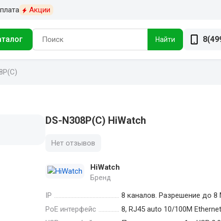
плата
Акции
аталог
8(49
Найти
8P(С)
DS-N308P(С) HiWatch
Нет отзывов
HiWatch
Бренд
IP
8 каналов. Разрешение до 8
PoE интерфейс
8, RJ45 auto 10/100M Etherne