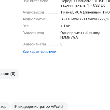
USB интерфейс
Передняя панель: 1 × USB 2.0
задняя панель: 1 × USB 2.0
Аудиовыход
1 канал, RCA (линейный, 1 кО
Аудиосжатие
G.711ulaw/G.711alaw/G.722/G
Вес
≤ 1 кг
Видеовыход
Одновременный вывод
HDMI/VGA
Видеоканалы
8
Все характеристики
ывов (0)
атор
IP видеорегистратор HiWatch