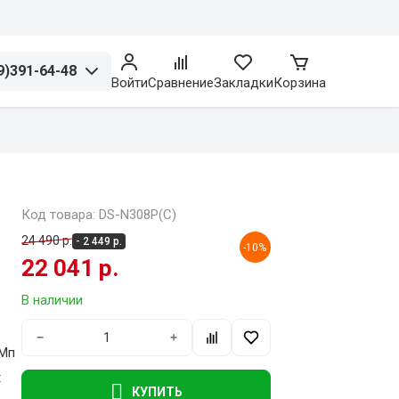
9)391-64-48
Войти
Сравнение
Закладки
Корзина
Код товара: DS-N308P(С)
24 490 р.
- 2 449 р.
-10%
22 041 р.
В наличии
−
+
 Мп
t
КУПИТЬ