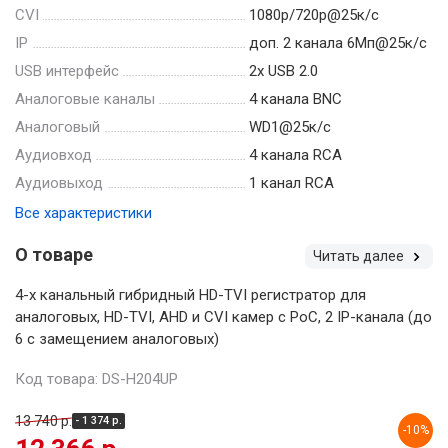
CVI
1080p/720p@25к/с
IP
доп. 2 канала 6Мп@25к/с
USB интерфейс
2x USB 2.0
Аналоговые каналы
4 канала BNC
Аналоговый
WD1@25к/с
Аудиовход
4 канала RCA
Аудиовыход
1 канал RCA
Все характеристики
О товаре
Читать далее
4-х канальный гибридный HD-TVI регистратор для
аналоговых, HD-TVI, AHD и CVI камер с PoC, 2 IP-канала (до
6 с замещением аналоговых)
Код товара: DS-H204UP
13 740 р.
- 1 374 р.
-10%