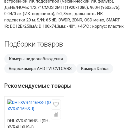
встроенной ИК подсветкой (механический ИК фильтр),
ДЕНЬ/НОЧЬ; 1/2.7" CMOS 2МП (1920х1080), 960H (960х576);
0.04/0 лк (ИК-подсветка); f=2,8мм ; дальность ИК
подсветки 20 м; S/N: 65 dB; DWDR, 2DNR, OSD меню, SMART
IR; DC12В/250мА; D 100х74.3мм; -40°…+45°C ; корпус: пластик
Подборки товаров
Камеры видеонаблюдения
Видеокамера AHD.TVI.CVI.CVBS
Камера Dahua
Рекомендуемые товары
DHI-XVR4116HS-I (DH-
XVR4116HS-I)