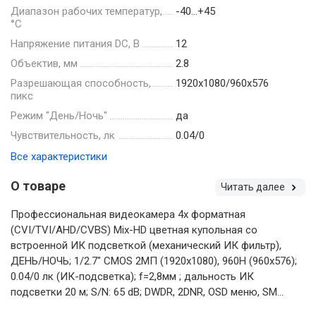
Диапазон рабочих температур,
-40…+45
°С
Напряжение питания DC, В
12
Объектив, мм
2.8
Разрешающая способность,
1920х1080/960х576
пикс
Режим "День/Ночь"
да
Чувствительность, лк
0.04/0
Все характеристики
О товаре
Читать далее
Профессиональная видеокамера 4х форматная
(CVI/TVI/AHD/CVBS) Mix-HD цветная купольная со
встроенной ИК подсветкой (механический ИК фильтр),
ДЕНЬ/НОЧЬ; 1/2.7" CMOS 2МП (1920х1080), 960H (960х576);
0.04/0 лк (ИК-подсветка); f=2,8мм ; дальность ИК
подсветки 20 м; S/N: 65 dB; DWDR, 2DNR, OSD меню, SM...