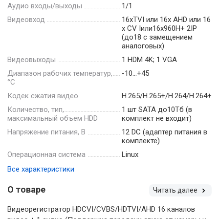
Аудио входы/выходы
1/1
Видеовход
16xTVI или 16х AHD или 16
х CV Iили16х960H+ 2IP
(до18 с замещением
аналоговых)
Видеовыходы
1 HDM 4K; 1 VGA
Диапазон рабочих температур,
-10…+45
°С
Кодек сжатия видео
H.265/H.265+/H.264/H.264+
Количество, тип,
1 шт SATA до10Тб (в
максимальный объем HDD
комплект не входит)
Напряжение питания, В
12 DC (адаптер питания в
комплекте)
Операционная система
Linux
Все характеристики
О товаре
Читать далее
Видеорегистратор HDCVI/CVBS/HDTVI/AHD 16 каналов