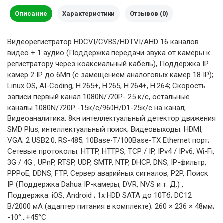
Описание
Характеристики
Отзывов (0)
Видеорегистратор HDCVI/CVBS/HDTVI/AHD 16 каналов
видео + 1 аудио (Поддержка передачи звука от камеры к
регистратору через коаксиальный кабель), Поддержка IP
камер 2 IP до 6Мп (с замещением аналоговых камер 18 IP);
Linux OS, AI-Coding, H.265+, H.265, H.264+, H.264; Скорость
записи первый канал 1080N/720P- 25 к/с, остальные
каналы 1080N/720Р -15к/с/960H/D1-25к/с на канал;
Видеоаналитика: 8кн интеллектуальный детектор движения
SMD Plus, интеллектуальный поиск; Видеовыходы: HDMI,
VGA; 2 USB2.0, RS-485; 10Base-T/100Base-TX Ethernet порт;
Сетевые протоколы: HTTP, HTTPS, TCP / IP, IPv4 / IPv6, Wi-Fi,
3G / 4G , UPnP, RTSP, UDP, SMTP, NTP, DHCP, DNS, IP-фильтр,
PPPoE, DDNS, FTP, Сервер аварийных сигналов, P2P, Поиск
IP (Поддержка Dahua IP-камеры, DVR, NVS и т. Д.) ,
Поддержка: iOS, Android ; 1х HDD SATA до 10Тб; DC12
В/2000 мА (адаптер питания в комплекте); 260 × 236 × 48мм;
-10°...+45°C