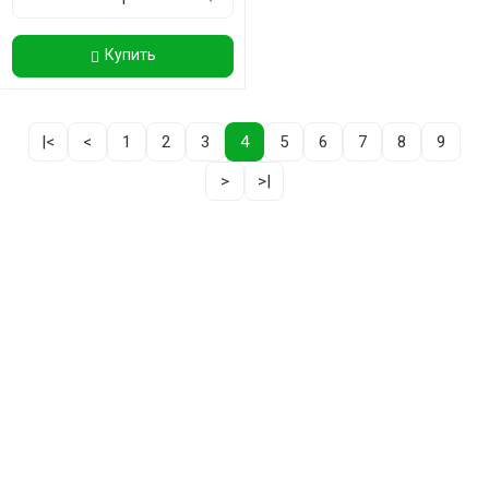
Купить
|<
<
1
2
3
4
5
6
7
8
9
>
>|