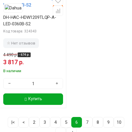
-15%
DH-HAC-HDW1209TLQP-A-
LED-0360B-S2
Код товара: 324343
Нет отзывов
4 490 р.
- 674 р.
3 817 р.
В наличии
−
+
Купить
|<
<
2
3
4
5
6
7
8
9
10