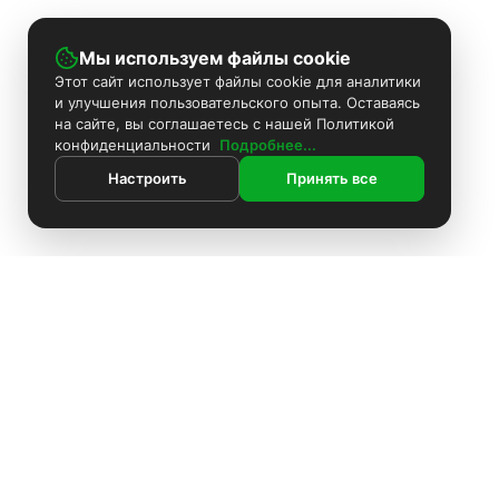
Мы используем файлы cookie
Этот сайт использует файлы cookie для аналитики
и улучшения пользовательского опыта. Оставаясь
на сайте, вы соглашаетесь с нашей Политикой
конфиденциальности
Подробнее...
Настроить
Принять все
Контакты
Поиск
Каталог
ИНФОРМАЦИЯ
Покраска камер
Информация
Комплекты видеонаблюдения
Установка видеонаблюдения
Установка видеонаблюдения
О компании
Блоки питания
Доставка
О компании