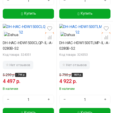
−
+
−
+
Купить
Купить
-15%
-15%
DH-HAC-HDW1500CLQP-IL-A-
DH-HAC-HDW1500TLMP-IL-A-
0280B-S2
0280B-S2
Код товара: 324351
Код товара: 324353
Нет отзывов
Нет отзывов
5 290 р.
5 790 р.
- 794 р.
- 869 р.
4 497 р.
4 922 р.
В наличии
В наличии
−
+
−
+
Купить
Купить