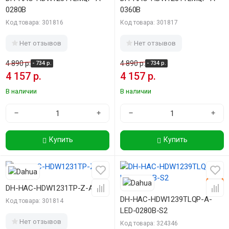
0280B
0360B
Код товара: 301816
Код товара: 301817
Нет отзывов
Нет отзывов
4 890 р.
4 890 р.
- 734 р.
- 734 р.
4 157 р.
4 157 р.
В наличии
В наличии
−
+
−
+
Купить
Купить
-15%
-15%
DH-HAC-HDW1231TP-Z-A
DH-HAC-HDW1239TLQP-A-
Код товара: 301814
LED-0280B-S2
Нет отзывов
Код товара: 324346