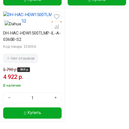
-15%
DH-HAC-HDW1500TLMP-IL-A-
0360B-S2
Код товара: 324354
Нет отзывов
5 790 р.
- 869 р.
4 922 р.
В наличии
−
+
Купить