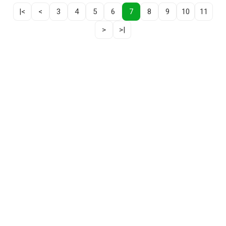
|<
<
3
4
5
6
7
8
9
10
11
>
>|