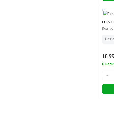
DH-VT
Код тов
Нет 
18 99
В нали
−