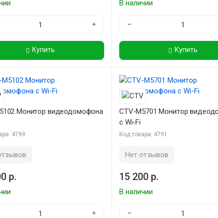
чии
В наличии
+
−
Купить
Купить
5102 Монитор видеодомофона
CTV-M5701 Монитор видеод
с Wi-Fi
ара: 4799
Код товара: 4791
отзывов
Нет отзывов
0 р.
15 200 р.
чии
В наличии
+
−