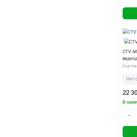
CTV-M
видеод
Код тов
Нет 
22 30
В нали
−