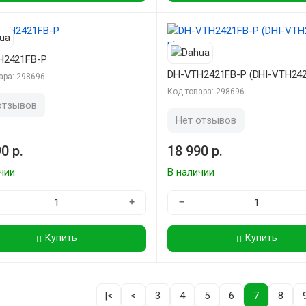
H2421FB-P
DH-VTH2421FB-P (DHI-VTH242
ара: 298696
Код товара: 298696
отзывов
Нет отзывов
0 р.
18 990 р.
чии
В наличии
+
−
Купить
Купить
|<
<
3
4
5
6
7
8