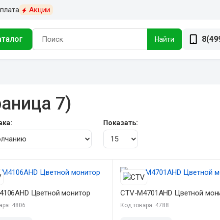
плата
Акции
аталог
8(49
Найти
аница 7)
вка:
Показать:
4106AHD Цветной монитор
CTV-M4701AHD Цветной мон
ара: 4806
Код товара: 4788