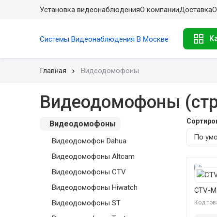
Установка видеонаблюдения
О компании
Доставка
О
К
Системы Видеонаблюдения В Москве
Главная
Видеодомофоны
Видеодомофоны (стр
Сортиро
Видеодомофоны
Видеодомофон Dahua
Видеодомофоны Altcam
Видеодомофоны CTV
Видеодомофоны Hiwatch
CTV-M
Видеодомофоны ST
Код тов