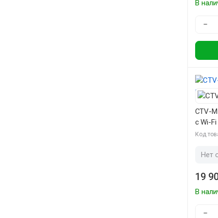
В нали
−
CTV-M
с Wi-Fi
Код тов
Нет 
19 90
В нали
−