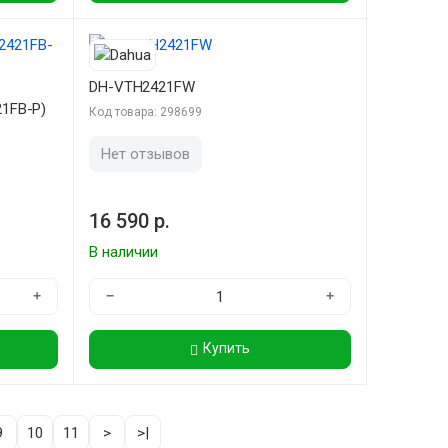
DH-VTH2421FW
1FB-P)
Код товара: 298699
Нет отзывов
16 590 р.
В наличии
+
−
+
Купить
9
10
11
>
>|