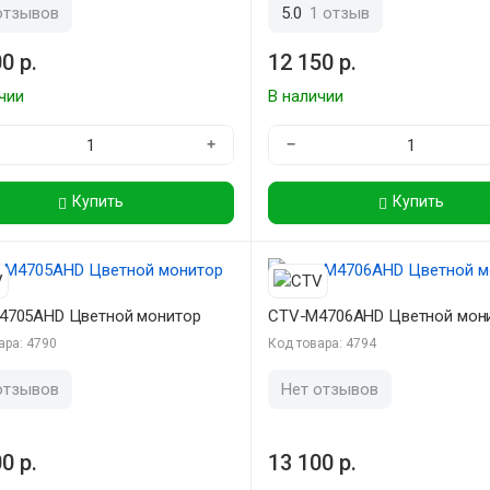
отзывов
5.0
1 отзыв
0 р.
12 150 р.
чии
В наличии
+
−
Купить
Купить
4705AHD Цветной монитор
CTV-M4706AHD Цветной мон
ара: 4790
Код товара: 4794
отзывов
Нет отзывов
0 р.
13 100 р.