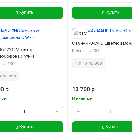
Купить
Купить
CTV-М4704AHD Цветной мон
5702NG Монитор
Код товара: 4801
омофона с Wi-Fi
Нет отзывов
ара: 4787
отзывов
0 р.
13 700 р.
чии
В наличии
+
−
Купить
Купить