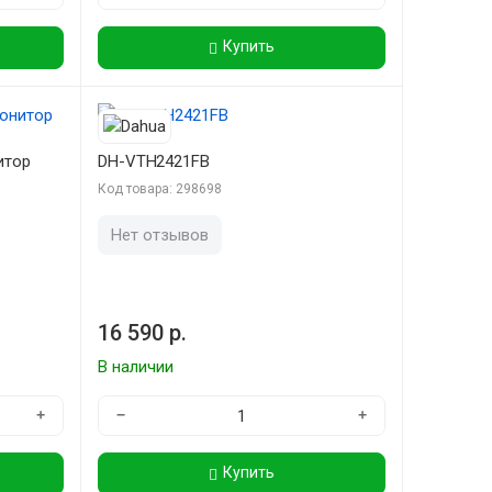
Купить
итор
DH-VTH2421FB
Код товара: 298698
Нет отзывов
16 590 р.
В наличии
+
−
+
Купить