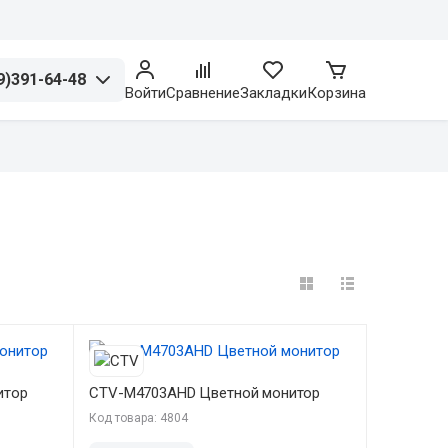
9)391-64-48
Войти
Сравнение
Закладки
Корзина
итор
CTV-M4703AHD Цветной монитор
Код товара: 4804