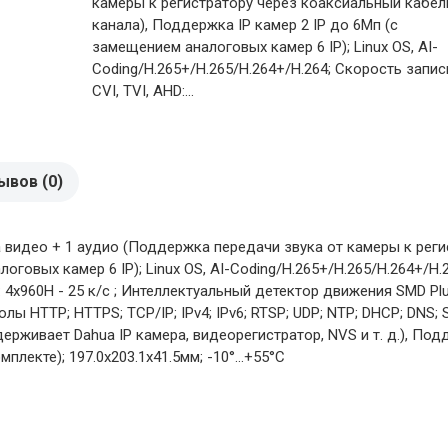
камеры к регистратору через коаксиальный кабел
канала), Поддержка IP камер 2 IP до 6Мп (с
замещением аналоговых камер 6 IP); Linux OS, AI-
Coding/H.265+/H.265/H.264+/H.264; Скорость запис
CVI, TVI, AHD:...
ывов (0)
видео + 1 аудио (Поддержка передачи звука от камеры к регис
говых камер 6 IP); Linux OS, AI-Coding/H.265+/H.265/H.264+/H.2
: 4х960H - 25 к/с ; Интеллектуальный детектор движения SMD Pl
ы HTTP; HTTPS; TCP/IP; IPv4; IPv6; RTSP; UDP; NTP; DHCP; DNS; SM
оддерживает Dahua IP камера, видеорегистратор, NVS и т. д.), По
плекте); 197.0х203.1х41.5мм; -10°...+55°C