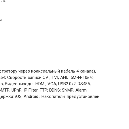
ь 4
и
тратору через коаксиальный кабель 4 канала),
64; Скорость записи CVI, TVI, AHD: 5M-N-10к/с,
us; Видеовыходы: HDMI, VGA; USB2.0х2, RS485;
TP; UPnP; IP Filter; FTP; DDNS; SNMP; Alarm
ддержка: iOS, Android ; Накопители: предустановлен