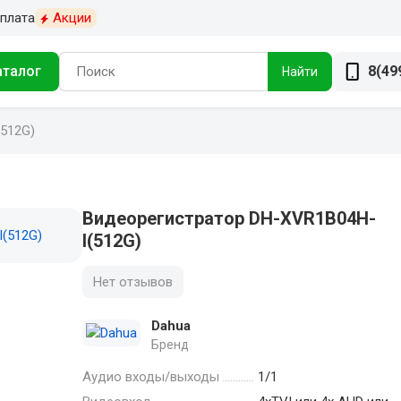
плата
Акции
аталог
8(49
Найти
512G)
Видеорегистратор DH-XVR1B04H-
I(512G)
Нет отзывов
Dahua
Бренд
Аудио входы/выходы
1/1