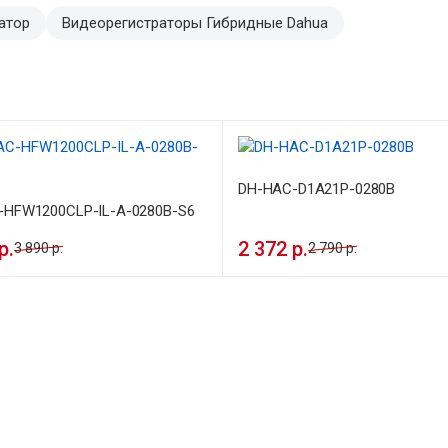
ратор
Видеорегистраторы Гибридные Dahua
DH-HAC-D1A21P-0280B
-HFW1200CLP-IL-A-0280B-S6
р.
2 372 р.
3 890 р.
2 790 р.