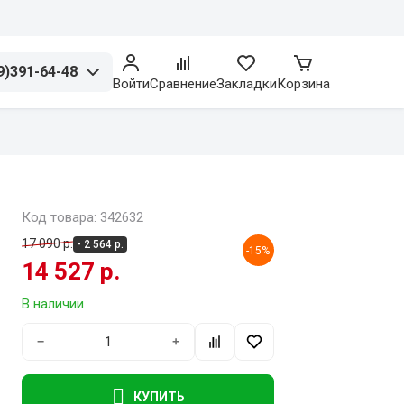
9)391-64-48
Войти
Сравнение
Закладки
Корзина
Код товара: 342632
17 090 р.
- 2 564 р.
-15%
14 527 р.
В наличии
−
+
КУПИТЬ