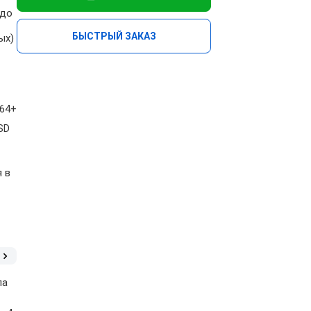
(до
БЫСТРЫЙ ЗАКАЗ
ых)
264+
SD
я в
ла