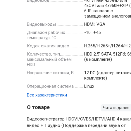
Видеовход
4xTVI или 4х AHD или
4xCVI или 4х960H+2IP 
6 IP каналов с
замещением аналогов
Видеовыходы
HDMI; VGA
Диапазон рабочих
-10…+45
температур, °С
Кодек сжатия видео
H.265/H.265+/H.264/H.
Количество, тип,
HDD 2.5’ SATA 512Гб; S
максимальный объем
(в комплекте)
HDD
Напряжение питания, В
12 DC (адаптер питани
комплекте)
Операционная система
Linux
Все характеристики
О товаре
Читать далее
Видеорегистратор HDCVI/CVBS/HDTVI/AHD 4 кана
видео + 1 аудио (Поддержка передачи звука от