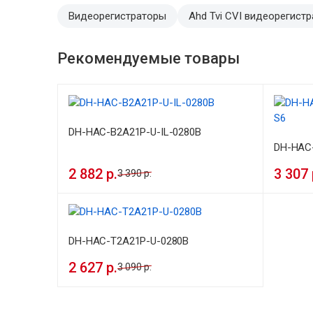
Видеорегистраторы
Ahd Tvi CVI видеорегист
Рекомендуемые товары
DH-HAC-B2A21P-U-IL-0280B
DH-HAC
2 882 р.
3 307 
3 390 р.
DH-HAC-T2A21P-U-0280B
2 627 р.
3 090 р.