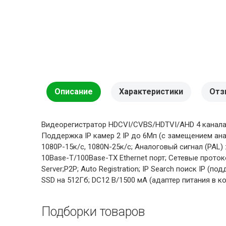
Описание
Характеристики
Отз
Видеорегистратор HDCVI/CVBS/HDTVI/AHD 4 канала 
Поддержка IP камер 2 IP до 6Мп (с замещением анало
1080P-15к/с, 1080N-25к/с; Аналоговый сигнал (PAL) 
10Base-T/100Base-TX Ethernet порт; Сетевые протокол
Server;P2P; Auto Registration; IP Search поиск IP (п
SSD на 512Гб; DC12 В/1500 мА (адаптер питания в ком
Подборки товаров