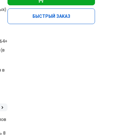
ых)
БЫСТРЫЙ ЗАКАЗ
264+
 (в
я в
лов
ь 8