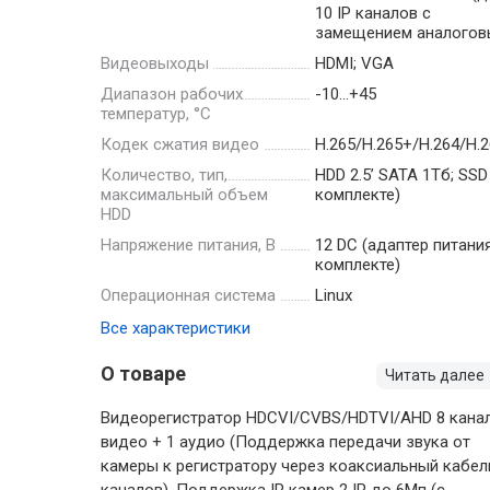
10 IP каналов с
замещением аналогов
Видеовыходы
HDMI; VGA
Диапазон рабочих
-10…+45
температур, °С
Кодек сжатия видео
H.265/H.265+/H.264/H.
Количество, тип,
HDD 2.5’ SATA 1Тб; SSD
максимальный объем
комплекте)
HDD
Напряжение питания, В
12 DC (адаптер питани
комплекте)
Операционная система
Linux
Все характеристики
О товаре
Читать далее
Видеорегистратор HDCVI/CVBS/HDTVI/AHD 8 кана
видео + 1 аудио (Поддержка передачи звука от
камеры к регистратору через коаксиальный кабел
каналов), Поддержка IP камер 2 IP до 6Мп (с