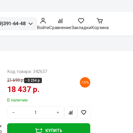
9)391-64-48
Войти
Сравнение
Закладки
Корзина
)
Код товара: 342637
21 690 р.
- 3 254 р.
-15%
18 437 р.
В наличии
−
+
x
КУПИТЬ
о