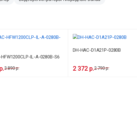
DH-HAC-D1A21P-0280B
-HFW1200CLP-IL-A-0280B-S6
р.
2 372 р.
3 890 р.
2 790 р.