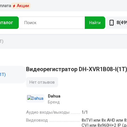
плата
Акции
аталог
8(49
Найти
T)
Видеорегистратор DH-XVR1B08-I(1T
Нет отзывов
Dahua
Бренд
Аудио входы/выходы
1/1
Видеовход
8xTVI или 8х AHD или 8
CVI или 8х960H+2 IP (д