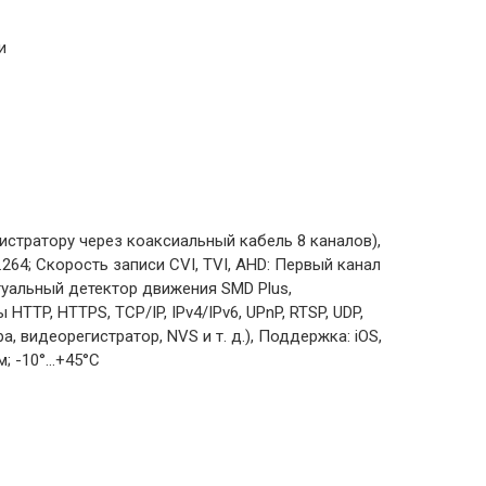
и
стратору через коаксиальный кабель 8 каналов),
.264; Скорость записи CVI, TVI, AHD: Первый канал
ектуальный детектор движения SMD Plus,
TTP, HTTPS, TCP/IP, IPv4/IPv6, UPnP, RTSP, UDP,
а, видеорегистратор, NVS и т. д.), Поддержка: iOS,
; -10°...+45°C