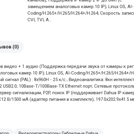
замещением аналоговых камер 10 IP); Linux OS, AI-
Coding/H.265+/H.265/H.264+/H.264; Скорость запис
CVI, TVI, A...
ывов (0)
 видео + 1 аудио (Поддержка передачи звука от камеры к реги
говых камер 10 IP); Linux OS, AI-Coding/H.265+/H.265/H.264+/H
ый сигнал (PAL) : 8х960H - 25 к/с ; Видеоаналитика: 8кн интелл
USB2.0; 10Base-T/100Base-TX Ethernet порт; Сетевые протоколы H
сервер сигнализации, P2P, поиск IP (поддерживает Dahua IP камер
12 В/1500 мА (адаптер питания в комплекте); 197.0х202.9х41.5 мм
ратор
Видеорегистраторы Гибридные Dahua