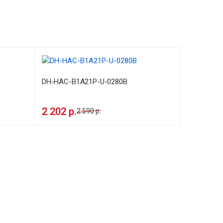
DH-HAC-B1A21P-U-0280B
2 202 р.
2 590 р.