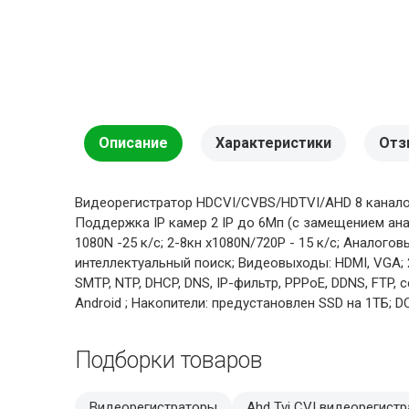
Описание
Характеристики
Отз
Видеорегистратор HDCVI/CVBS/HDTVI/AHD 8 каналов
Поддержка IP камер 2 IP до 6Мп (с замещением анало
1080N -25 к/с; 2-8кн х1080N/720P - 15 к/с; Аналогов
интеллектуальный поиск; Видеовыходы: HDMI, VGA; 2 
SMTP, NTP, DHCP, DNS, IP-фильтр, PPPoE, DDNS, FTP, 
Android ; Накопители: предустановлен SSD на 1ТБ; DC
Подборки товаров
Видеорегистраторы
Ahd Tvi CVI видеорегист