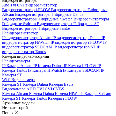
Видеорегистраторы
Ahd Tvi CVI видеорегистратор
Видеорегистратор i-FLOW
Видеорегистраторы Гибридные
Altcam
Видеорегистраторы Гибридные Dahua
Видеорегистраторы Гибридные hiwatch
Видеорегистраторы
Гибридные Ssdcam
Видеорегистраторы Гибридные ST
Видеорегистраторы Гибридные Tantos
IP видеорегистратор
IP видеорегистратор Altcam
IP видеорегистратор Dahua
IP
видеорегистратор HiWatch
IP видеорегистратор i-FLOW
IP
видеорегистратор SSDCAM
IP видеорегистратор ST
IP
видеорегистратор Tantos
Камеры видеонаблюдения
IP видеокамеры
IP Камера Altcam
IP Камера Dahua
IP Камера i-FLOW
IP
Камера Tantos
IP Камеры HiWatch
IP Камеры SSDCAM
IP
Камеры ST
Wi-fi Видеокамера
Камеры ST
Камера Dahua
Камеры Ezviz
Видеокамера AHD.TVI.CVI.CVBS
Камера Altcam
Камера Dahua
Камера HiWatch
Камера Ssdcam
Камера ST
Камера Tantos
Камеры i-FLOW
Архивные модели
Нет категорий
Поиск