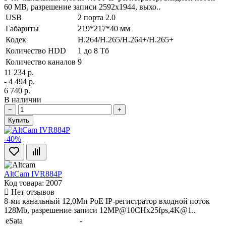
60 MB, разрешение записи 2592х1944, выхо..
USB
2 порта 2.0
Габариты
219*217*40 мм
Кодек
H.264/H.265/H.264+/H.265+
Количество HDD
1 до 8 Тб
Количество каналов
9
11 234 р.
- 4 494 р.
6 740 р.
В наличии
−
+
Купить
-40%
AltCam IVR884P
Код товара: 2007
Нет отзывов
8-ми канальный 12,0Мп PoE IP-регистратор входной поток
128Mb, разрешение записи 12MP@10CHx25fps,4K@1..
eSata
-