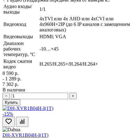
Аудио входы/
1/1
выходы
4xTVI или 4х AHD или 4xCVI или
Видеовход
4х960H+2IP (до 6 IP каналов с замещением
аналоговых)
Видеовыходы
HDMI; VGA
Диапазон
рабочих
-10…+45
температур, °С
Кодек сжатия
H.265/H.265+/H.264/H.264+
видео
8 590 р.
- 1 289 р.
7 302 р.
В наличии
−
+
Купить
-15%
DH-XVR1B04H-I(1T)