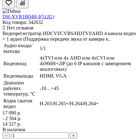
DH-XVR1B04H-I(512G)
Код товара: 342632
Нет отзывов
Видеорегистратор HDCVI/CVBS/HDTVI/AHD 4 канала видео
+ 1 аудио (Поддержка передачи звука от камеры к..
Аудио входы/
1/1
выходы
4xTVI или 4х AHD или 4xCVI или
Видеовход
4х960H+2IP (до 6 IP каналов с замещением
аналоговых)
Видеовыходы
HDMI; VGA
Диапазон
рабочих
-10…+45
температур, °С
Кодек сжатия
H.265/H.265+/H.264/H.264+
видео
17 090 р.
- 2 564 р.
14 527 р.
В наличии
−
+