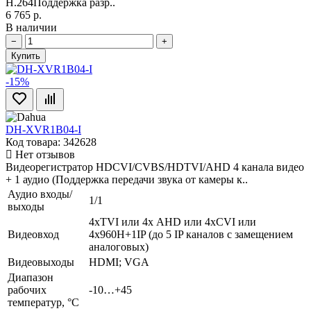
H.264Поддержка разр..
6 765 р.
В наличии
−
+
Купить
-15%
DH-XVR1B04-I
Код товара: 342628
Нет отзывов
Видеорегистратор HDCVI/CVBS/HDTVI/AHD 4 канала видео
+ 1 аудио (Поддержка передачи звука от камеры к..
Аудио входы/
1/1
выходы
4xTVI или 4х AHD или 4xCVI или
Видеовход
4х960H+1IP (до 5 IP каналов с замещением
аналоговых)
Видеовыходы
HDMI; VGA
Диапазон
рабочих
-10…+45
температур, °С