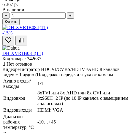
6 367 р.
В наличии
−
+
Купить
-15%
DH-XVR1B08-I(1T)
Код товара: 342637
Нет отзывов
Видеорегистратор HDCVI/CVBS/HDTVI/AHD 8 каналов
видео + 1 аудио (Поддержка передачи звука от камеры ..
Аудио входы/
1/1
выходы
8xTVI или 8х AHD или 8x CVI или
Видеовход
8х960H+2 IP (до 10 IP каналов с замещением
аналоговых)
Видеовыходы
HDMI; VGA
Диапазон
рабочих
-10…+45
температур, °С