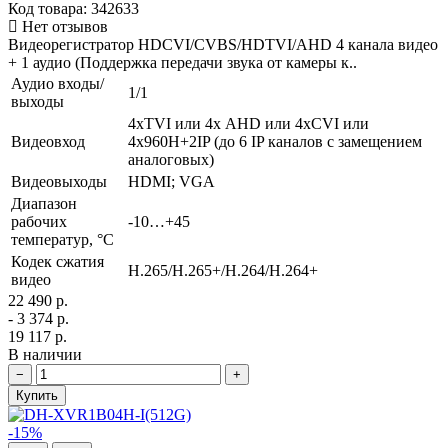
Код товара: 342633
Нет отзывов
Видеорегистратор HDCVI/CVBS/HDTVI/AHD 4 канала видео
+ 1 аудио (Поддержка передачи звука от камеры к..
Аудио входы/
1/1
выходы
4xTVI или 4х AHD или 4xCVI или
Видеовход
4х960H+2IP (до 6 IP каналов с замещением
аналоговых)
Видеовыходы
HDMI; VGA
Диапазон
рабочих
-10…+45
температур, °С
Кодек сжатия
H.265/H.265+/H.264/H.264+
видео
22 490 р.
- 3 374 р.
19 117 р.
В наличии
−
+
Купить
-15%