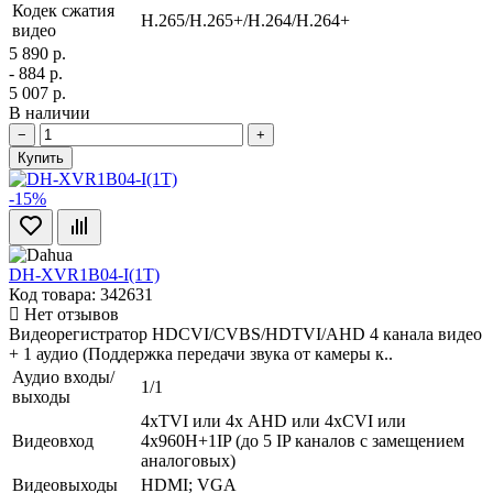
Кодек сжатия
H.265/H.265+/H.264/H.264+
видео
5 890 р.
- 884 р.
5 007 р.
В наличии
−
+
Купить
-15%
DH-XVR1B04-I(1T)
Код товара: 342631
Нет отзывов
Видеорегистратор HDCVI/CVBS/HDTVI/AHD 4 канала видео
+ 1 аудио (Поддержка передачи звука от камеры к..
Аудио входы/
1/1
выходы
4xTVI или 4х AHD или 4xCVI или
Видеовход
4х960H+1IP (до 5 IP каналов с замещением
аналоговых)
Видеовыходы
HDMI; VGA