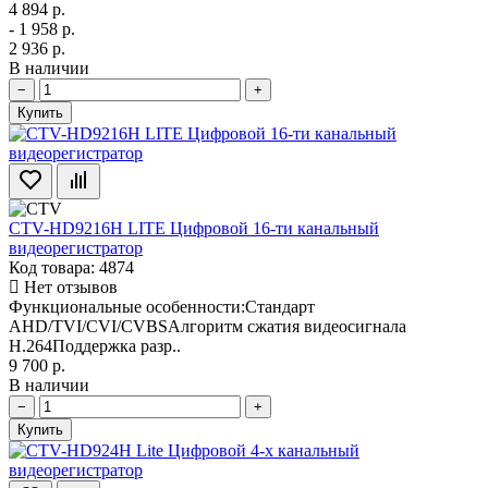
4 894 р.
- 1 958 р.
2 936 р.
В наличии
−
+
Купить
CTV-HD9216H LITE Цифровой 16-ти канальный
видеорегистратор
Код товара: 4874
Нет отзывов
Функциональные особенности:Стандарт
AHD/TVI/CVI/CVBSАлгоритм сжатия видеосигнала
H.264Поддержка разр..
9 700 р.
В наличии
−
+
Купить