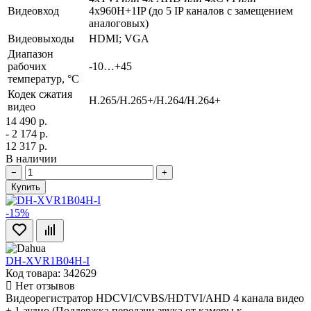
Видеовход
4х960H+1IP (до 5 IP каналов с замещением
аналоговых)
Видеовыходы
HDMI; VGA
Диапазон
рабочих
-10…+45
температур, °С
Кодек сжатия
H.265/H.265+/H.264/H.264+
видео
14 490 р.
- 2 174 р.
12 317 р.
В наличии
−
+
Купить
-15%
DH-XVR1B04H-I
Код товара: 342629
Нет отзывов
Видеорегистратор HDCVI/CVBS/HDTVI/AHD 4 канала видео
+ 1 аудио (Поддержка передачи звука от камеры к..