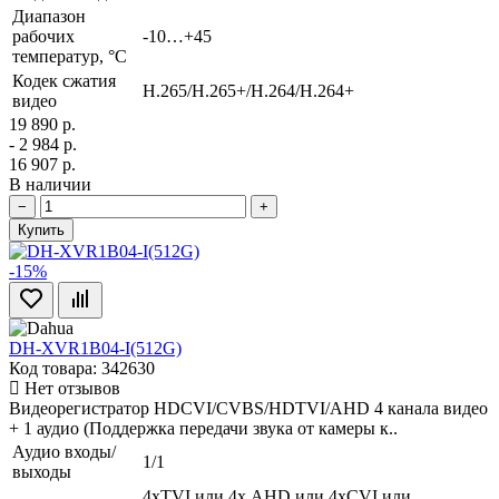
Диапазон
рабочих
-10…+45
температур, °С
Кодек сжатия
H.265/H.265+/H.264/H.264+
видео
19 890 р.
- 2 984 р.
16 907 р.
В наличии
−
+
Купить
-15%
DH-XVR1B04-I(512G)
Код товара: 342630
Нет отзывов
Видеорегистратор HDCVI/CVBS/HDTVI/AHD 4 канала видео
+ 1 аудио (Поддержка передачи звука от камеры к..
Аудио входы/
1/1
выходы
4xTVI или 4х AHD или 4xCVI или