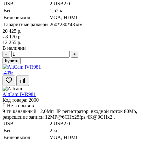
USB
2 USB2.0
Вес
1,52 кг
Видеовыход
VGA, HDMI
Габаритные размеры
260*230*43 мм
20 425 р.
- 8 170 р.
12 255 р.
В наличии
−
+
Купить
-40%
AltCam IVR981
Код товара: 2000
Нет отзывов
9-ти канальный 12,0Мп IP-регистратор входной поток 80Mb,
разрешение записи 12MP@6CHx25fps,4K@9CHx2..
USB
2 USB2.0
Вес
2 кг
Видеовыход
VGA, HDMI