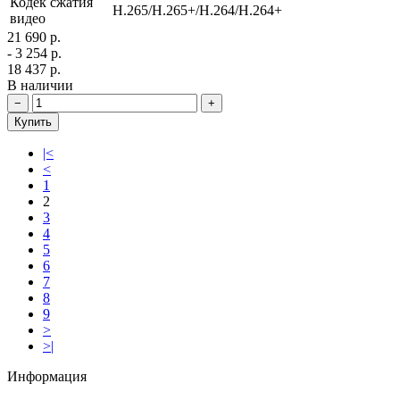
Кодек сжатия
H.265/H.265+/H.264/H.264+
видео
21 690 р.
- 3 254 р.
18 437 р.
В наличии
−
+
Купить
|<
<
1
2
3
4
5
6
7
8
9
>
>|
Информация