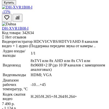
Купить
-15%
DH-XVR1B08-I
Код товара: 342634
Нет отзывов
Видеорегистратор HDCVI/CVBS/HDTVI/AHD 8 каналов
видео + 1 аудио (Поддержка передачи звука от камеры ..
Аудио входы/
1/1
выходы
8xTVI или 8х AHD или 8x CVI или
Видеовход
8х960H+2 IP (до 10 IP каналов с замещением
аналоговых)
Видеовыходы
HDMI; VGA
Диапазон
рабочих
-10…+45
температур, °С
Кодек сжатия
H.265/H.265+/H.264/H.264+
видео
7 490 р.
- 1 124 р.