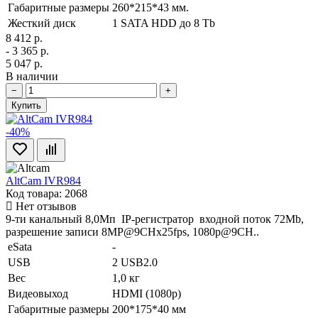
Габаритные размеры
260*215*43 мм.
Жесткий диск
1 SATA HDD до 8 Tb
8 412 р.
- 3 365 р.
5 047 р.
В наличии
−
+
Купить
-40%
AltCam IVR984
Код товара: 2068
Нет отзывов
9-ти канальный 8,0Мп IP-регистратор входной поток 72Mb,
разрешение записи 8MP@9CHx25fps, 1080р@9CH..
eSata
-
USB
2 USB2.0
Вес
1,0 кг
Видеовыход
HDMI (1080р)
Габаритные размеры
200*175*40 мм