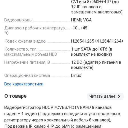
CVI или 8х960H+4 IP (до
12 IP каналов с
замещением аналоговых)
Видеовыходы
HDMI; VGA
Диапазон рабочих температур,
-10…+45
°С
Кодек сжатия видео
H.265/H.265+/H.264/H.264+
Количество, тип,
1 шт SATA до16Тб (в
максимальный объем HDD
комплект не входит)
Напряжение питания, В
12 DC (адаптер питания в
комплекте)
Операционная система
Linux
Все характеристики
О товаре
Читать далее
Видеорегистратор HDCVI/CVBS/HDTVI/AHD 8 каналов
видео + 1 аудио (Поддержка передачи звука от камеры к
регистратору через коаксиальный кабель 8 каналов),
Поддержка IP камер 4 IP до 6Мп (с замещением