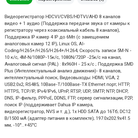
Видеорегистратор HDCVI/CVBS/HDTVI/AHD 8 каналов
видео + 1 аудио (Поддержка передачи звука от камеры к
регистратору через коаксиальный кабель 8 каналов),
Поддержка IP камер 4 IP до 6Мп (с замещением
аналоговых камер 12 IP); Linux OS, AI-
Coding/H.265+/H.265/H.264+/H.264; Скорость записи 5M-N -
10 к/с, 4M-N/1080P-15к/с, 1080N/720Р -25к/с на канал,
Аналоговый сигнал (PAL) : 8х960H - 25 к/с ; Поддержка SMD
Plus (Интеллектуальный анализ движения)- 8 каналов,
интеллектуальный поиск; Видеовыходы: HDMI, VGA; 2
USB2.0х2, RS485; 10Base-T/100Base-TX Ethernet порт; HTTP,
HTTPS, TCP/IP, IPv4/IPv6, UPnP, RTSP, UDP, SMTP, NTP, DHCP,
DNS, IP-фильтр, PPPoE, DDNS, FTP, сервер сигнализации, P2P,
поиск IP (поддерживает Dahua IP камера,
видеорегистратор, NVS и т. д.); 1х HDD SATA до 16Тб; DC12
В/1500 мА (адаптер питания в комплекте); 197.0х202.9х41.5
мм; -10°...+45°C