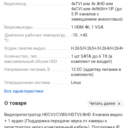
Видеовход
4xTVI или 4х AHD или
4xCVI или 4х960H+1IP (до
5 IP каналов с
замещением аналоговых)
Видеовыходы
1 HDM 4K; 1 VGA
Диапазон рабочих температур,
-10…+45
°С
Кодек сжатия видео
H.265/H.265+/H.264/H.264+
Количество, тип,
1 шт SATA до 6 Тб (в
максимальный объем HDD
комплект не входит)
Напряжение питания, В
12 DC (адаптер питания в
комплекте)
Операционная система
Linux
Все характеристики
О товаре
Читать далее
Видеорегистратор HDCVI/CVBS/HDTVI/AHD 4 канала видео
+ 1 аудио (Поддержка передачи звука от камеры к
регистратору через коаксиальный кабель), Поддержка IP