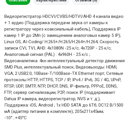
Описание
Характеристики
Отзывов (0)
Видеорегистратор HDCVI/CVBS/HDTVI/AHD 4 канала видео
+ 1 аудио (Поддержка передачи звука от камеры к
регистратору через коаксиальный кабель), Поддержка IP
камер 1 IP до 2Мп (с замещением аналоговых камер 5 IP);
Linux OS, AI-Coding/ H.265+/H.265/H.264+/H.264; Скорость
записи CVI, TVI, AHD: 4х1080N -25 к/с; 4х720P - 25 к/с;
Аналоговый сигнал (PAL) : 4х960H - 25 к/с ;
Видеоаналитика: 4кн интеллектуальный детектор движения
SMD Plus, интеллектуальный поиск; Видеовыходы: HDMI,
VGA; 2 USB2.0; 10Base-T/100Base-TX Ethernet порт; Сетевые
протоколы HTTP, HTTPS, TCP / IP, IPv4 / IPv6, 3G / 4G, UPnP,
RTSP, UDP, SMTP, NTP, DHCP, DNS, IP-фильтр, PPPoE, DDNS,
FTP, сервер сигнализации, P2P, поиск IP (поддерживает
Dahua IP камера, видеорегистратор, NVS и т. д.),
Поддержка: iOS, Android ; 1х HDD SATA до 6Тб; DC12 В/1500
мА (адаптер питания в комплекте); 205х211х45мм;
-10°...+45°C