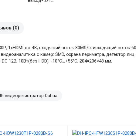
выход- 2/1...
ывов (0)
80Р, 1хHDMI до 4К; входящий поток 80Мб/с; исходящий поток 6
; видеоаналитика с камер: SMD, охрана периметра, детектор лиц
DC 12В; 10Вт(без HDD); -10°C...+55°C; 204×206×48 мм.
IP видеорегистратор Dahua