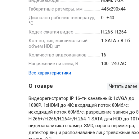
Видеовыходы
HDMI; VGA
Габаритные размеры. мм
445х290х44
Диапазон рабочих температур,
0…+40
°С
Кодек сжатия видео
H.265; H.264
Кол-во, тип, максимальный
1 SATA х 8 Тб
объем HDD, шт
Количество видеоканалов
16
Напряжение питания, В
100…240 AC
Все характеристики
О товаре
Читать далее
Видеорегистратор IP 16-ти канальный; 1хVGA до
1080Р, 1хHDMI до 4К; входящий поток 80Мб/с;
исходящий поток 60Мб/с; разрешение записи до 8
H.265+/H.265/H.264+/H.264; 1 SATA для HDD до 10Т
видеоаналитика с камер: SMD, охрана периметра,
детектор лиц и распознавание лиц; тревожные вхо