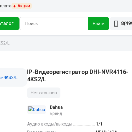
плата
Акции
аталог
8(49
Найти
KS2/L
IP-Видеорегистратор DHI-NVR4116-
4KS2/L
Нет отзывов
Dahua
Бренд
Аудио входы/выходы
1/1