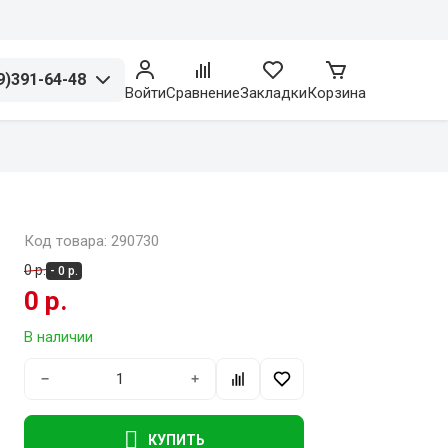
9)391-64-48
Войти
Сравнение
Закладки
Корзина
Код товара: 290730
0 р.
- 0 р.
0 р.
В наличии
−
+
КУПИТЬ