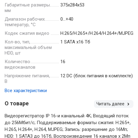
Габаритные размеры.
375х284х53
мм
Диапазон рабочих
0…+40
температур, °С
Кодек сжатия видео
H.265/H.265+/H.264/H.264+/MJPEG
Кол-во, тип,
1 SATA х16 Тб
максимальный объем
HDD, шт
Количество
16
видеоканалов
Напряжение питания,
12 DC (блок питания в комплекте)
В
Все характеристики
О товаре
Читать далее
Видеорегистратор IP 16-и канальный 4K; Входящий поток
до 256Мбит/с; Поддерживаемые форматы сжатия: H.265+,
H.265, H.264+, H.264, MJPEG; Запись: разрешение до 16Мп;
HDD: 1 SATA3 до 16Тб; Воспроизведение 16 каналов х 2Мп