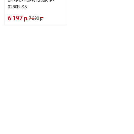
DH-IPC-HDPW1230R1P-
0280B-S5
6 197 р.
7 290 р.