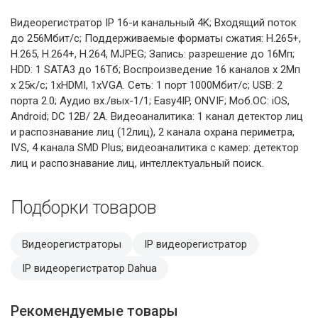
Видеорегистратор IP 16-и канальный 4K; Входящий поток
до 256Мбит/с; Поддерживаемые форматы сжатия: H.265+,
H.265, H.264+, H.264, MJPEG; Запись: разрешение до 16Мп;
HDD: 1 SATA3 до 16Тб; Воспроизведение 16 каналов х 2Мп
х 25к/с; 1хHDMI, 1хVGA. Сеть: 1 порт 1000Мбит/с; USB: 2
порта 2.0; Аудио вх./вых-1/1; Easy4IP, ONVIF; Моб.ОС: iOS,
Android; DC 12В/ 2А. Видеоаналитика: 1 канал детектор лиц
и распознавание лиц (12лиц), 2 канала охрана периметра,
IVS, 4 канала SMD Plus; видеоаналитика с камер: детектор
лиц и распознавание лиц, интеллектуальный поиск.
Подборки товаров
Видеорегистраторы
IP видеорегистратор
IP видеорегистратор Dahua
Рекомендуемые товары