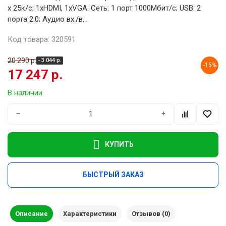
х 25к/с; 1хHDMI, 1хVGA. Сеть: 1 порт 1000Мбит/с; USB: 2
порта 2.0; Аудио вх./в...
Код товара: 320591
20 290 р.
- 3 044 р.
-15%
17 247 р.
В наличии
−
+
КУПИТЬ
БЫСТРЫЙ ЗАКАЗ
Описание
Характеристики
Отзывов (0)