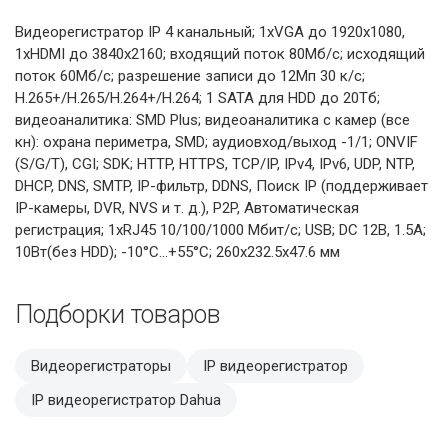
Видеорегистратор IP 4 канальный; 1xVGA до 1920х1080,
1xHDMI до 3840х2160; входящий поток 80Мб/с; исходящий
поток 60Мб/с; разрешение записи до 12Мп 30 к/с;
H.265+/H.265/H.264+/H.264; 1 SATA для HDD до 20Тб;
видеоаналитика: SMD Plus; видеоаналитика с камер (все
кн): охрана периметра, SMD; аудиовход/выход -1/1; ONVIF
(S/G/T), CGI; SDK; HTTP, HTTPS, TCP/IP, IPv4, IPv6, UDP, NTP,
DHCP, DNS, SMTP, IP-фильтр, DDNS, Поиск IP (поддерживает
IP-камеры, DVR, NVS и т. д.), P2P, Автоматическая
регистрация; 1xRJ45 10/100/1000 Мбит/с; USB; DC 12В, 1.5А;
10Вт(без HDD); -10°C...+55°C; 260х232.5х47.6 мм
Подборки товаров
Видеорегистраторы
IP видеорегистратор
IP видеорегистратор Dahua