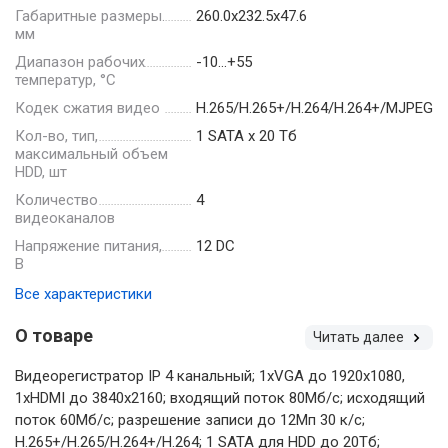
Габаритные размеры.
260.0х232.5х47.6
мм
Диапазон рабочих
-10…+55
температур, °С
Кодек сжатия видео
H.265/H.265+/H.264/H.264+/MJPEG
Кол-во, тип,
1 SATA х 20 Тб
максимальный объем
HDD, шт
Количество
4
видеоканалов
Напряжение питания,
12 DC
В
Все характеристики
О товаре
Читать далее
Видеорегистратор IP 4 канальный; 1xVGA до 1920х1080,
1xHDMI до 3840х2160; входящий поток 80Мб/с; исходящий
поток 60Мб/с; разрешение записи до 12Мп 30 к/с;
H.265+/H.265/H.264+/H.264; 1 SATA для HDD до 20Тб;