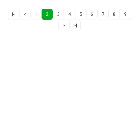
|<
<
1
2
3
4
5
6
7
8
9
>
>|