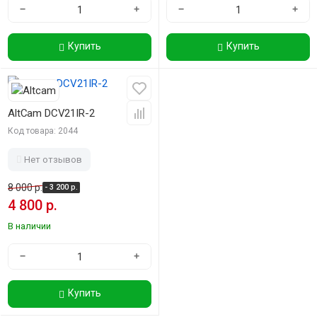
−
+
−
+
Купить
Купить
-40%
AltCam DCV21IR-2
Код товара: 2044
Нет отзывов
8 000 р.
- 3 200 р.
4 800 р.
В наличии
−
+
Купить