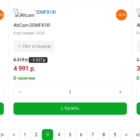
0%
-40%
AltCam DDMF81IR
A
Код товара: 2034
К
Нет отзывов
8 318 р.
5
- 3 327 р.
4 991 р.
3
В наличии
В
−
+
Купить
|<
<
1
2
3
4
5
6
7
8
9
>
>|