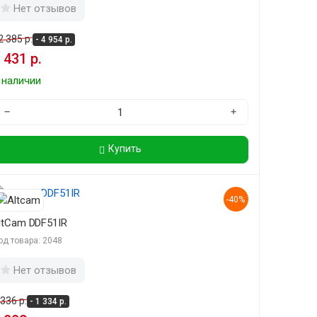
Нет отзывов
2 385 р.
- 4 954 р.
 431 р.
 наличии
−
+
Купить
-40%
ltCam DDF51IR
од товара: 2048
Нет отзывов
 336 р.
- 1 334 р.