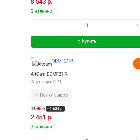
8 543 р.
В наличии
−
+
Купить
-4
AltCam DDMF21IR
Код товара: 2121
Нет отзывов
4 085 р.
- 1 634 р.
2 451 р.
В наличии