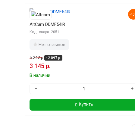
-4
AltCam DDMF54IR
Код товара: 2051
Нет отзывов
5 242 р.
- 2 097 р.
3 145 р.
В наличии
−
+
Купить