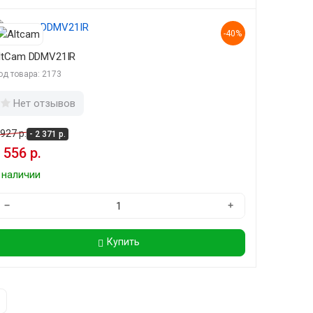
-40%
ltCam DDMV21IR
од товара: 2173
Нет отзывов
 927 р.
- 2 371 р.
 556 р.
 наличии
−
+
Купить