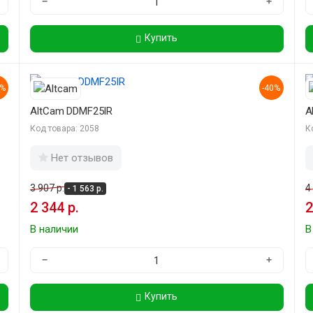
−
+
Купить
0%
-40%
AltCam DDMF25IR
A
Код товара: 2058
К
Нет отзывов
3 907 р.
4
- 1 563 р.
2 344 р.
2
В наличии
В
−
+
Купить