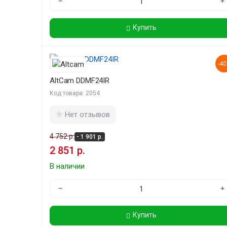
−
+
Купить
-4
AltCam DDMF24IR
Код товара: 2054
Нет отзывов
4 752 р.
- 1 901 р.
2 851 р.
В наличии
−
+
Купить