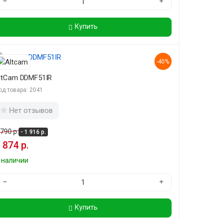
−
+
Купить
-40%
ltCam DDMF51IR
од товара: 2041
Нет отзывов
 790 р.
- 1 916 р.
 874 р.
 наличии
−
+
Купить