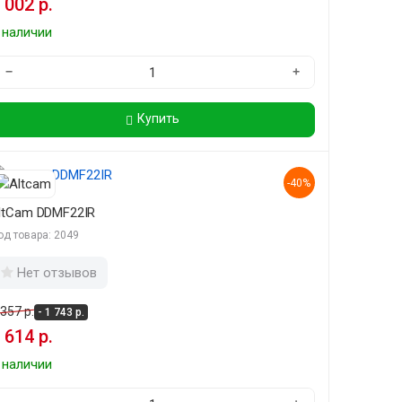
 002 р.
 наличии
−
+
Купить
-40%
ltCam DDMF22IR
од товара: 2049
Нет отзывов
 357 р.
- 1 743 р.
 614 р.
 наличии