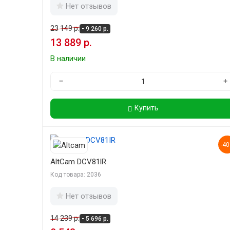
Нет отзывов
23 149 р.
- 9 260 р.
13 889 р.
В наличии
−
+
Купить
-4
AltCam DCV81IR
Код товара: 2036
Нет отзывов
14 239 р.
- 5 696 р.