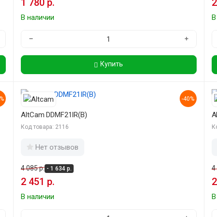
1 780 р.
2
В наличии
В
−
+
Купить
0%
-40%
AltCam DDMF21IR(B)
A
Код товара: 2116
К
Нет отзывов
4 085 р.
4
- 1 634 р.
2 451 р.
2
В наличии
В