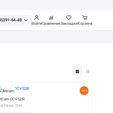
9)391-64-48
Войти
Сравнение
Закладки
Корзина
-40%
ltCam DCV52IR
од товара: 2043