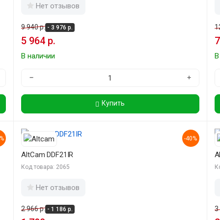
Нет отзывов
9 940 р.
1
- 3 976 р.
5 964 р.
7
В наличии
В
−
+
Купить
0%
-40%
AltCam DDF21IR
A
Код товара: 2065
К
Нет отзывов
2 966 р.
3
- 1 186 р.