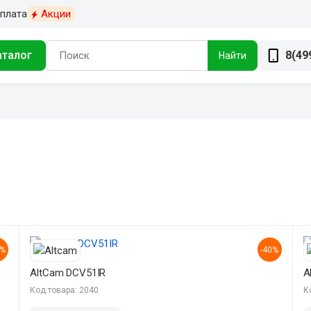
плата
Акции
аталог
8(49
Найти
0%
-40%
AltCam DCV51IR
A
Код товара: 2040
К